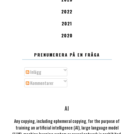
2022
2021
2020
PRENUMERERA PÅ EN FRÅGA
Inlägg
Kommentarer
AI
Any copying, including ephemeral copying, for the purpose of
training an artificial intelligence (AI), large language model
(LLM), machine learning system or neural network is prohibited.