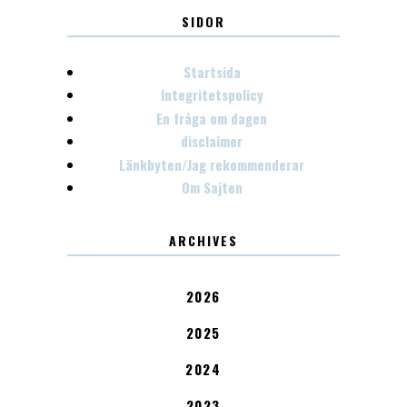
SIDOR
Startsida
Integritetspolicy
En fråga om dagen
disclaimer
Länkbyten/Jag rekommenderar
Om Sajten
ARCHIVES
2026
2025
2024
2023