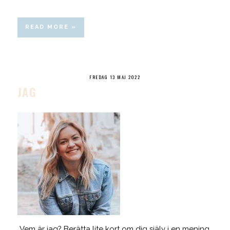
READ MORE »
FREDAG 13 MAJ 2022
JAG
Vem är jag? Berätta lite kort om dig själv i en mening.