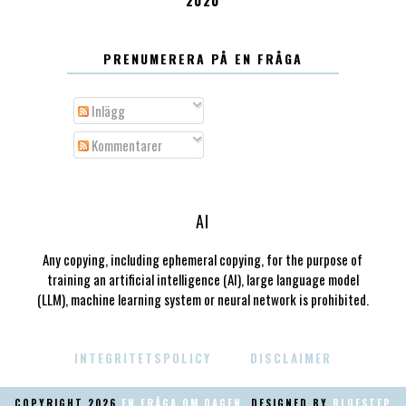
2020
PRENUMERERA PÅ EN FRÅGA
Inlägg
Kommentarer
AI
Any copying, including ephemeral copying, for the purpose of
training an artificial intelligence (AI), large language model
(LLM), machine learning system or neural network is prohibited.
INTEGRITETSPOLICY
DISCLAIMER
COPYRIGHT
2026
EN FRÅGA OM DAGEN
. DESIGNED BY
BLUESTEP