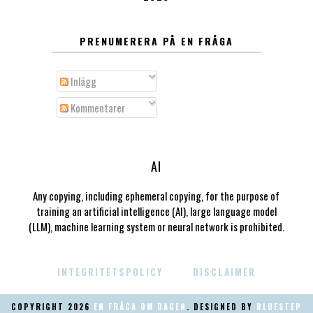
PRENUMERERA PÅ EN FRÅGA
Inlägg
Kommentarer
AI
Any copying, including ephemeral copying, for the purpose of
training an artificial intelligence (AI), large language model
(LLM), machine learning system or neural network is prohibited.
INTEGRITETSPOLICY
DISCLAIMER
COPYRIGHT
2026
EN FRÅGA OM DAGEN
. DESIGNED BY
BLUESTEP