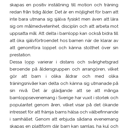
skapas en positiv inställning till motion och träning
redan från tidig ålder. Det är en möjlighet för barn att
inte bara utmana sig själva fysiskt men även att lära
sig om målmedvetenhet, disciplin och att arbeta mot
uppsatta mål. Att delta i barnlopp kan också bidra till
att öka självförtroendet hos barnen när de klarar av
att genomföra loppet och känna stolthet över sin
prestation.
Dessa
lopp
varierar i distans och svårighetsgrad
beroende på åldersgruppen och arrangören, vilket
gör att barn i olika åldrar och med olika
träningsnivåer kan delta och känna sig utmanade på
sin nivå. Det är glädjande att se att många
barnloppsevenemang i Sverige har vuxit i storlek och
popularitet genom åren, vilket visar på det ökande
intresset för att främja barns hälsa och välbefinnande
i samhället. Genom att erbjuda sådana evenemang
skapas en plattform där barn kan samlas, ha kul och