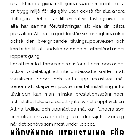
respektera de givna riktlinjerna skapar man inte bara
en trygg miljö för sig själv utan också för alla andra
deltagare. Det bidrar till en rättvis tävlingsnivå där
alla har samma förutsättningar att visa sin bästa
prestation. Att ha en god förståelse för reglerna ökar
också den övergripande tävlingsupplevelsen och
kan bidra till att undvika onödiga missförstånd under
loppets gång.
För att mentalt förbereda sig inför ett barnlopp är det
också fördelaktigt att inte underskatta kraften i att
visualisera loppet och sätta upp realistiska mål.
Genom att skapa en positiv mental inställning inför
tävlingen kan man minska prestationsspänningen
och istället fokusera på att njuta av hela upplevelsen.
Att ha tydliga och uppnåeliga mål kan fungera som
en motivationsfaktor och ge en extra skjuts av energi
när det behövs som mest under loppet.
NÖDVÄNDIG UTRUSTNING FÖR