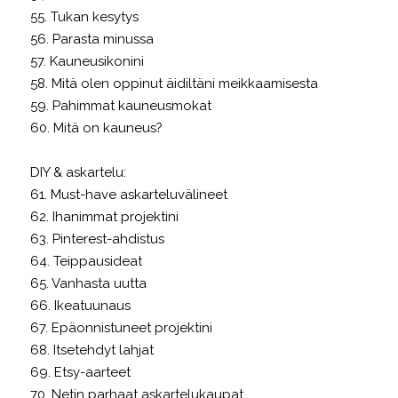
55. Tukan kesytys
56. Parasta minussa
57. Kauneusikonini
58. Mitä olen oppinut äidiltäni meikkaamisesta
59. Pahimmat kauneusmokat
60. Mitä on kauneus?
DIY & askartelu:
61. Must-have askarteluvälineet
62. Ihanimmat projektini
63. Pinterest-ahdistus
64. Teippausideat
65. Vanhasta uutta
66. Ikeatuunaus
67. Epäonnistuneet projektini
68. Itsetehdyt lahjat
69. Etsy-aarteet
70. Netin parhaat askartelukaupat