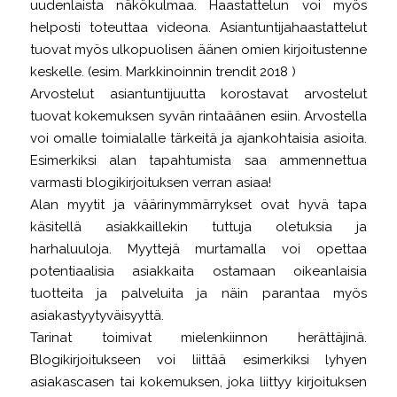
uudenlaista näkökulmaa. Haastattelun voi myös
helposti toteuttaa videona. Asiantuntijahaastattelut
tuovat myös ulkopuolisen äänen omien kirjoitustenne
keskelle. (esim. Markkinoinnin trendit 2018 )
Arvostelut asiantuntijuutta korostavat arvostelut
tuovat kokemuksen syvän rintaäänen esiin. Arvostella
voi omalle toimialalle tärkeitä ja ajankohtaisia asioita.
Esimerkiksi alan tapahtumista saa ammennettua
varmasti blogikirjoituksen verran asiaa!
Alan myytit ja väärinymmärrykset ovat hyvä tapa
käsitellä asiakkaillekin tuttuja oletuksia ja
harhaluuloja. Myyttejä murtamalla voi opettaa
potentiaalisia asiakkaita ostamaan oikeanlaisia
tuotteita ja palveluita ja näin parantaa myös
asiakastyytyväisyyttä.
Tarinat toimivat mielenkiinnon herättäjinä.
Blogikirjoitukseen voi liittää esimerkiksi lyhyen
asiakascasen tai kokemuksen, joka liittyy kirjoituksen