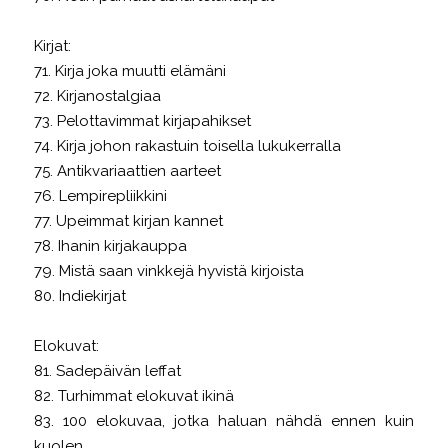
Kirjat:
71. Kirja joka muutti elämäni
72. Kirjanostalgiaa
73. Pelottavimmat kirjapahikset
74. Kirja johon rakastuin toisella lukukerralla
75. Antikvariaattien aarteet
76. Lempirepliikkini
77. Upeimmat kirjan kannet
78. Ihanin kirjakauppa
79. Mistä saan vinkkejä hyvistä kirjoista
80. Indiekirjat
Elokuvat:
81. Sadepäivän leffat
82. Turhimmat elokuvat ikinä
83. 100 elokuvaa, jotka haluan nähdä ennen kuin
kuolen