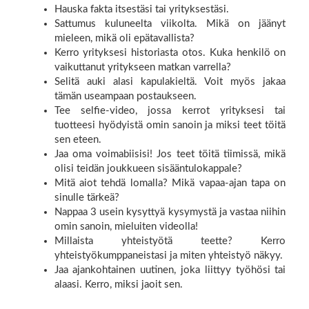
Hauska fakta itsestäsi tai yrityksestäsi.
Sattumus kuluneelta viikolta. Mikä on jäänyt
mieleen, mikä oli epätavallista?
Kerro yrityksesi historiasta otos. Kuka henkilö on
vaikuttanut yritykseen matkan varrella?
Selitä auki alasi kapulakieltä. Voit myös jakaa
tämän useampaan postaukseen.
Tee selfie-video, jossa kerrot yrityksesi tai
tuotteesi hyödyistä omin sanoin ja miksi teet töitä
sen eteen.
Jaa oma voimabiisisi! Jos teet töitä tiimissä, mikä
olisi teidän joukkueen sisääntulokappale?
Mitä aiot tehdä lomalla? Mikä vapaa-ajan tapa on
sinulle tärkeä?
Nappaa 3 usein kysyttyä kysymystä ja vastaa niihin
omin sanoin, mieluiten videolla!
Millaista yhteistyötä teette? Kerro
yhteistyökumppaneistasi ja miten yhteistyö näkyy.
Jaa ajankohtainen uutinen, joka liittyy työhösi tai
alaasi. Kerro, miksi jaoit sen.