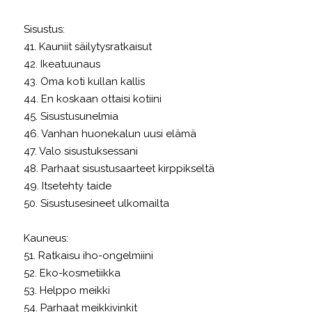
Sisustus:
41. Kauniit säilytysratkaisut
42. Ikeatuunaus
43. Oma koti kullan kallis
44. En koskaan ottaisi kotiini
45. Sisustusunelmia
46. Vanhan huonekalun uusi elämä
47. Valo sisustuksessani
48. Parhaat sisustusaarteet kirppikseltä
49. Itsetehty taide
50. Sisustusesineet ulkomailta
Kauneus:
51. Ratkaisu iho-ongelmiini
52. Eko-kosmetiikka
53. Helppo meikki
54. Parhaat meikkivinkit