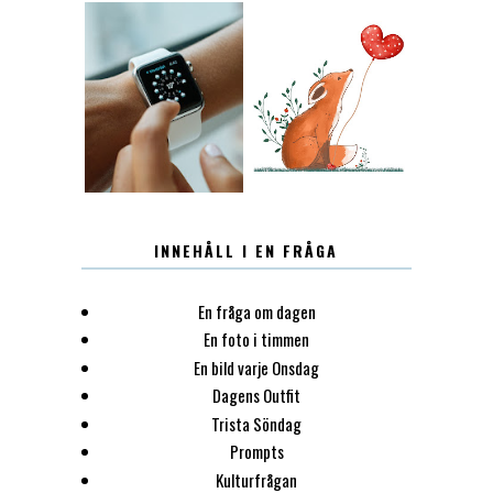
12.30
LUGN
INNEHÅLL I EN FRÅGA
En fråga om dagen
En foto i timmen
En bild varje Onsdag
Dagens Outfit
Trista Söndag
Prompts
Kulturfrågan