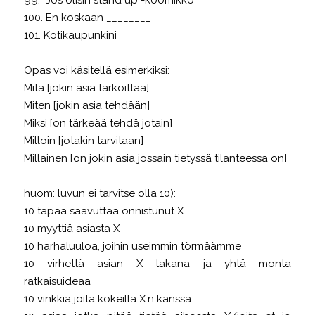
100. En koskaan ________
101. Kotikaupunkini
Opas voi käsitellä esimerkiksi:
Mitä [jokin asia tarkoittaa]
Miten [jokin asia tehdään]
Miksi [on tärkeää tehdä jotain]
Milloin [jotakin tarvitaan]
Millainen [on jokin asia jossain tietyssä tilanteessa on]
huom: luvun ei tarvitse olla 10):
10 tapaa saavuttaa onnistunut X
10 myyttiä asiasta X
10 harhaluuloa, joihin useimmin törmäämme
10 virhettä asian X takana ja yhtä monta
ratkaisuideaa
10 vinkkiä joita kokeilla X:n kanssa