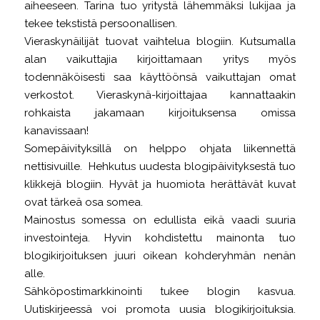
aiheeseen. Tarina tuo yritystä lähemmäksi lukijaa ja
tekee tekstistä persoonallisen.
Vieraskynäilijät tuovat vaihtelua blogiin. Kutsumalla
alan vaikuttajia kirjoittamaan yritys myös
todennäköisesti saa käyttöönsä vaikuttajan omat
verkostot. Vieraskynä-kirjoittajaa kannattaakin
rohkaista jakamaan kirjoituksensa omissa
kanavissaan!
Somepäivityksillä on helppo ohjata liikennettä
nettisivuille. Hehkutus uudesta blogipäivityksestä tuo
klikkejä blogiin. Hyvät ja huomiota herättävät kuvat
ovat tärkeä osa somea.
Mainostus somessa on edullista eikä vaadi suuria
investointeja. Hyvin kohdistettu mainonta tuo
blogikirjoituksen juuri oikean kohderyhmän nenän
alle.
Sähköpostimarkkinointi tukee blogin kasvua.
Uutiskirjeessä voi promota uusia blogikirjoituksia.