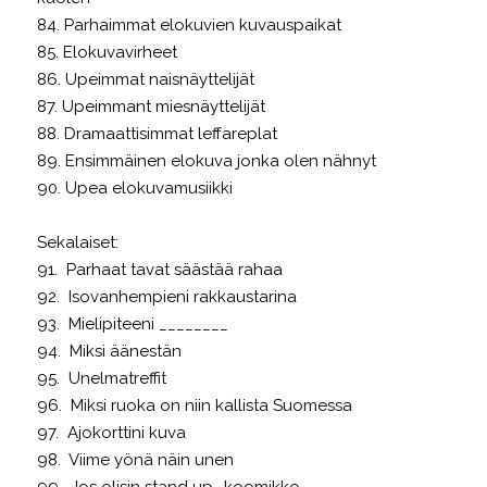
84. Parhaimmat elokuvien kuvauspaikat
85. Elokuvavirheet
86. Upeimmat naisnäyttelijät
87. Upeimmant miesnäyttelijät
88. Dramaattisimmat leffareplat
89. Ensimmäinen elokuva jonka olen nähnyt
90. Upea elokuvamusiikki
Sekalaiset:
91. Parhaat tavat säästää rahaa
92. Isovanhempieni rakkaustarina
93. Mielipiteeni ________
94. Miksi äänestän
95. Unelmatreffit
96. Miksi ruoka on niin kallista Suomessa
97. Ajokorttini kuva
98. Viime yönä näin unen
99. Jos olisin stand up -koomikko