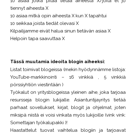
10 asiaa jotka pitää tietää aiheesta X/joita et jo
tiennyt aiheesta X
10 asiaa mitkä opin aiheesta X kun X tapahtui
10 seikkaa joista tiedät olevasi X
Kilpailijamme eivät halua sinun tietävän asiaa X
Helpoin tapa saavuttaa X
Tässä muutamia ideoita blogin aiheeksi:
Listat toimivat blogeissa (mekin hyödynnämme listoja:
YouTube-markkinointi – 16 vinkkiä , 5 vinkkiä
pörssiyhtiön viestintään )
Työkalut on yritysblogeissa yleinen aihe, joka tarjoaa
resursseja blogin lukijalle. Asiantuntijayritys tietää
parhaat sovellukset, kirjat, blogit ja ohjelmat, joten
miksipä niistä ei voisi vinkata myös lukijoille (vink vink:
Somettajan työkalupakki )!
Haastattelut tuovat vaihtelua blogiin ja tarjoavat