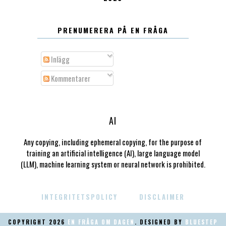
PRENUMERERA PÅ EN FRÅGA
Inlägg
Kommentarer
AI
Any copying, including ephemeral copying, for the purpose of
training an artificial intelligence (AI), large language model
(LLM), machine learning system or neural network is prohibited.
INTEGRITETSPOLICY
DISCLAIMER
COPYRIGHT
2026
EN FRÅGA OM DAGEN
. DESIGNED BY
BLUESTEP