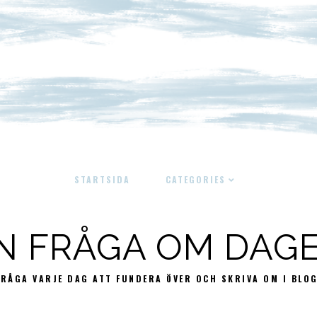
STARTSIDA
CATEGORIES
N FRÅGA OM DAG
FRÅGA VARJE DAG ATT FUNDERA ÖVER OCH SKRIVA OM I BLO