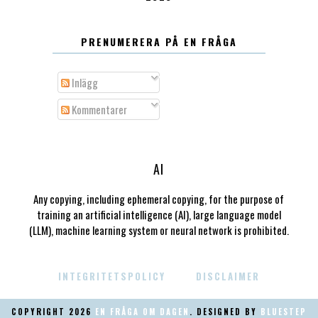
PRENUMERERA PÅ EN FRÅGA
Inlägg
Kommentarer
AI
Any copying, including ephemeral copying, for the purpose of
training an artificial intelligence (AI), large language model
(LLM), machine learning system or neural network is prohibited.
INTEGRITETSPOLICY
DISCLAIMER
COPYRIGHT
2026
EN FRÅGA OM DAGEN
. DESIGNED BY
BLUESTEP