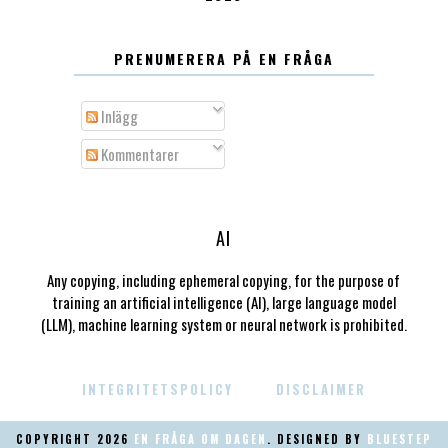
PRENUMERERA PÅ EN FRÅGA
Inlägg
Kommentarer
AI
Any copying, including ephemeral copying, for the purpose of
training an artificial intelligence (AI), large language model
(LLM), machine learning system or neural network is prohibited.
INTEGRITETSPOLICY
DISCLAIMER
COPYRIGHT
2026
EN FRÅGA OM DAGEN
. DESIGNED BY
BLUESTEP