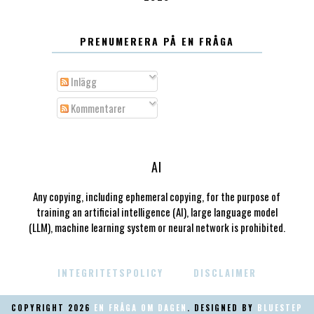
PRENUMERERA PÅ EN FRÅGA
Inlägg
Kommentarer
AI
Any copying, including ephemeral copying, for the purpose of
training an artificial intelligence (AI), large language model
(LLM), machine learning system or neural network is prohibited.
INTEGRITETSPOLICY
DISCLAIMER
COPYRIGHT
2026
EN FRÅGA OM DAGEN
. DESIGNED BY
BLUESTEP