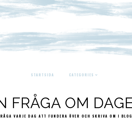
STARTSIDA
CATEGORIES
N FRÅGA OM DAG
FRÅGA VARJE DAG ATT FUNDERA ÖVER OCH SKRIVA OM I BLO