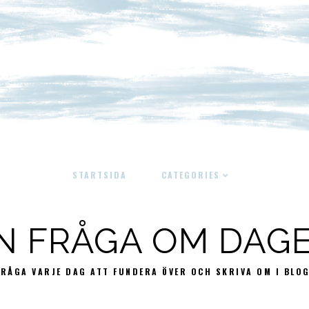
STARTSIDA
CATEGORIES
N FRÅGA OM DAG
FRÅGA VARJE DAG ATT FUNDERA ÖVER OCH SKRIVA OM I BLO