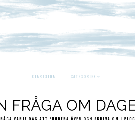
STARTSIDA
CATEGORIES
N FRÅGA OM DAG
FRÅGA VARJE DAG ATT FUNDERA ÖVER OCH SKRIVA OM I BLO