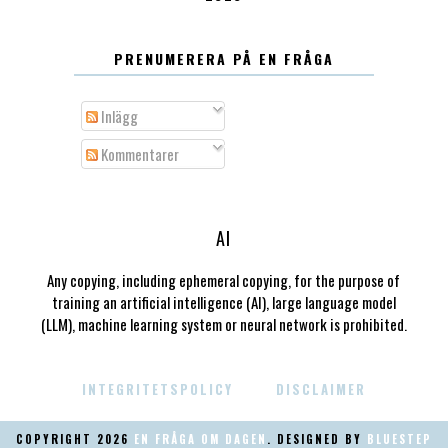
PRENUMERERA PÅ EN FRÅGA
Inlägg
Kommentarer
AI
Any copying, including ephemeral copying, for the purpose of
training an artificial intelligence (AI), large language model
(LLM), machine learning system or neural network is prohibited.
INTEGRITETSPOLICY
DISCLAIMER
COPYRIGHT
2026
EN FRÅGA OM DAGEN
. DESIGNED BY
BLUESTEP