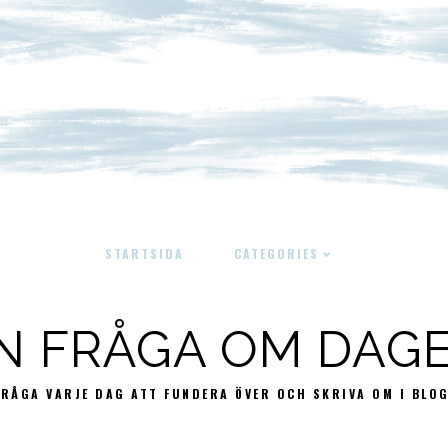
STARTSIDA
CATEGORIES
N FRÅGA OM DAG
FRÅGA VARJE DAG ATT FUNDERA ÖVER OCH SKRIVA OM I BLO