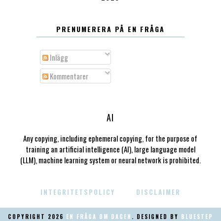
PRENUMERERA PÅ EN FRÅGA
Inlägg
Kommentarer
AI
Any copying, including ephemeral copying, for the purpose of
training an artificial intelligence (AI), large language model
(LLM), machine learning system or neural network is prohibited.
INTEGRITETSPOLICY
DISCLAIMER
COPYRIGHT
2026
EN FRÅGA OM DAGEN
. DESIGNED BY
BLUESTEP