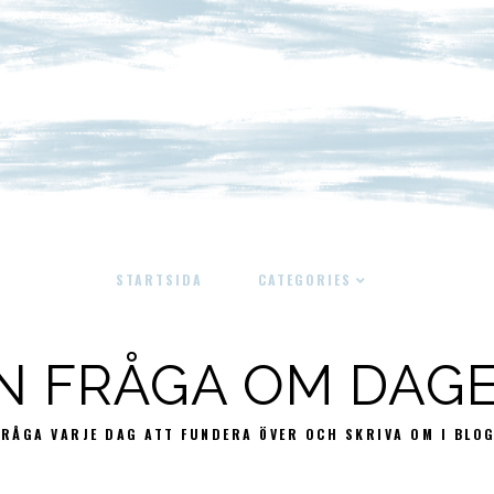
STARTSIDA
CATEGORIES
N FRÅGA OM DAG
FRÅGA VARJE DAG ATT FUNDERA ÖVER OCH SKRIVA OM I BLO