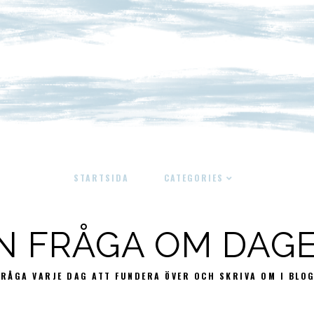
STARTSIDA
CATEGORIES
N FRÅGA OM DAG
FRÅGA VARJE DAG ATT FUNDERA ÖVER OCH SKRIVA OM I BLO