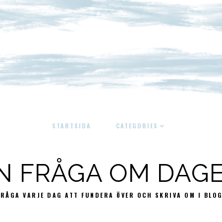
STARTSIDA
CATEGORIES
N FRÅGA OM DAG
FRÅGA VARJE DAG ATT FUNDERA ÖVER OCH SKRIVA OM I BLO