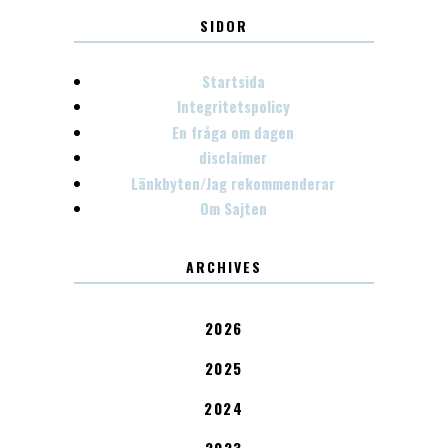
SIDOR
Startsida
Integritetspolicy
En fråga om dagen
disclaimer
Länkbyten/Jag rekommenderar
Om Sajten
ARCHIVES
2026
2025
2024
2023