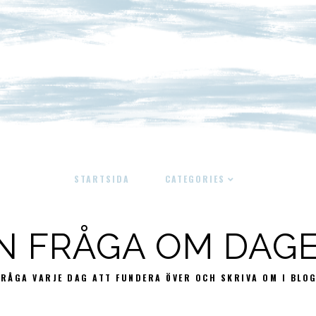
STARTSIDA
CATEGORIES
N FRÅGA OM DAG
FRÅGA VARJE DAG ATT FUNDERA ÖVER OCH SKRIVA OM I BLO