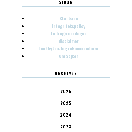
SIDOR
Startsida
Integritetspolicy
En fråga om dagen
disclaimer
Länkbyten/Jag rekommenderar
Om Sajten
ARCHIVES
2026
2025
2024
2023