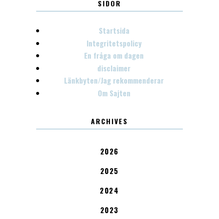
SIDOR
Startsida
Integritetspolicy
En fråga om dagen
disclaimer
Länkbyten/Jag rekommenderar
Om Sajten
ARCHIVES
2026
2025
2024
2023