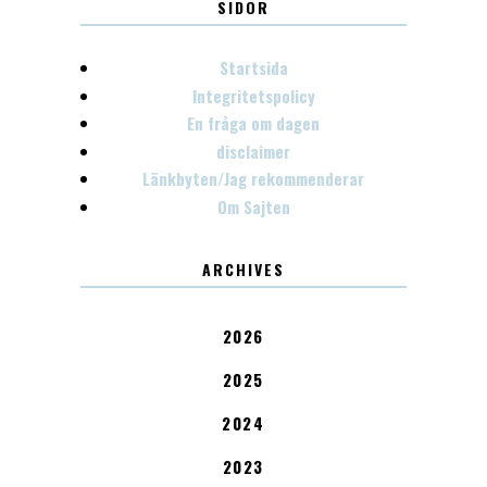
SIDOR
Startsida
Integritetspolicy
En fråga om dagen
disclaimer
Länkbyten/Jag rekommenderar
Om Sajten
ARCHIVES
2026
2025
2024
2023