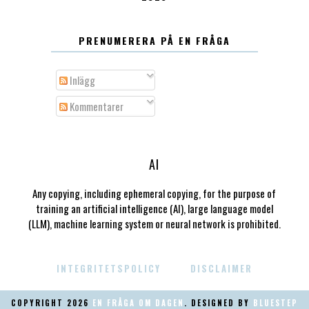
PRENUMERERA PÅ EN FRÅGA
Inlägg
Kommentarer
AI
Any copying, including ephemeral copying, for the purpose of
training an artificial intelligence (AI), large language model
(LLM), machine learning system or neural network is prohibited.
INTEGRITETSPOLICY
DISCLAIMER
COPYRIGHT
2026
EN FRÅGA OM DAGEN
. DESIGNED BY
BLUESTEP