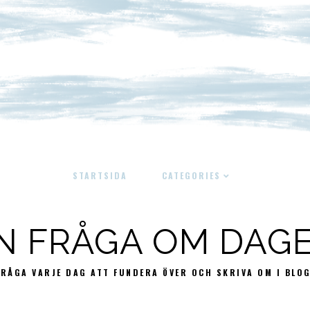
STARTSIDA
CATEGORIES
N FRÅGA OM DAG
FRÅGA VARJE DAG ATT FUNDERA ÖVER OCH SKRIVA OM I BLO