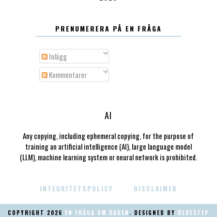
PRENUMERERA PÅ EN FRÅGA
Inlägg
Kommentarer
AI
Any copying, including ephemeral copying, for the purpose of
training an artificial intelligence (AI), large language model
(LLM), machine learning system or neural network is prohibited.
INTEGRITETSPOLICY
DISCLAIMER
COPYRIGHT
2026
EN FRÅGA OM DAGEN
. DESIGNED BY
BLUESTEP