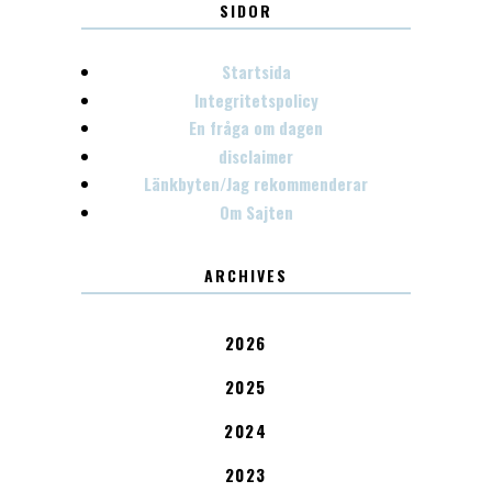
SIDOR
Startsida
Integritetspolicy
En fråga om dagen
disclaimer
Länkbyten/Jag rekommenderar
Om Sajten
ARCHIVES
2026
2025
2024
2023