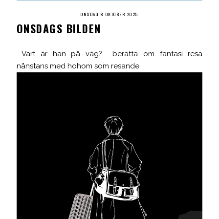
ONSDAG 8 OKTOBER 2025
ONSDAGS BILDEN
Vart är han på väg? berätta om fantasi resa
nånstans med hohom som resande.