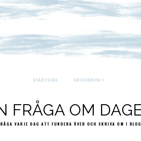
STARTSIDA
CATEGORIES
N FRÅGA OM DAG
FRÅGA VARJE DAG ATT FUNDERA ÖVER OCH SKRIVA OM I BLO