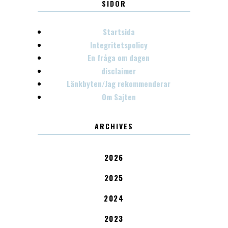
SIDOR
Startsida
Integritetspolicy
En fråga om dagen
disclaimer
Länkbyten/Jag rekommenderar
Om Sajten
ARCHIVES
2026
2025
2024
2023