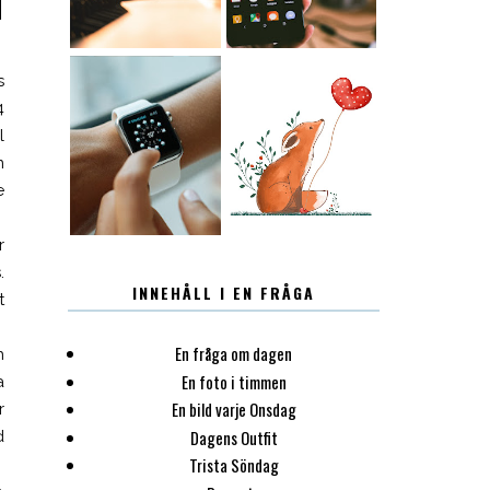
M
s
4
l
12.30
LUGN
m
e
r
.
INNEHÅLL I EN FRÅGA
t
En fråga om dagen
n
En foto i timmen
a
En bild varje Onsdag
r
Dagens Outfit
d
Trista Söndag