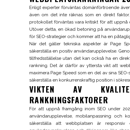
Enligt experter förväntas domänförtroende även
även om det inte räknas som en direkt faktor
protokollet förväntas vara kritiskt för att upp
Utöver detta, en ökad betoning på användaruppl
för SEO-strategier och kommer att ha en påtagl
När det gäller tekniska aspekter är Page Sp
säkerställa en positiv användarupplevelse. Geno
tillfredsställelse utan det kan också ha en di
rankning. Det är därför av yttersta vikt att we
maximera Page Speed som en del av sina SEO-str
säkerställa en konkurrenskraftig position i sökre
VIKTEN AV KVALITE
RANKNINGSFAKTORER
För att uppnå framgång inom SEO under 2024
användarupplevelse, mobilanpassning och kon
säkerställa att webbplatsen är responsiv