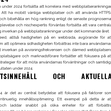
 under 2024 fortsätta att korrelera med webbplatserankningar
. Att ha mobilt vänliga webbplatser och att använda HTTPS
nå och bibehålla en hög rankning enligt de senaste prognoserna
evelse och nischexpertis förväntas fortsätta att vara central
ig inverkan på webbplatsrankningar under det kommande året.
eed, alltså hastigheten på en webbsida, avgörande för at
m att optimera sidhastigheten förbättras inte bara användarna
rekt inverkan på avvisningsfrekvensen och därmed webbplatsen
bbplatsägare och marknadsförare fortsätter att fokusera på at
ategier för att möta användarnas förväntningar och samtidig
sultaten under 2024.
TSINNEHÅLL OCH AKTUELL
 är det av central betydelse att fokusera på faktorer so
tinuerlig innehållsoptimering. Ett exempel på detta är at
 och laddar snabbt på olika enheter för att förbättr