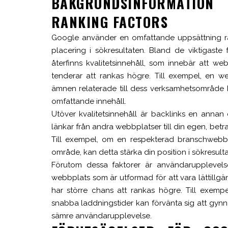
BAKGRUNDSINFORMATIO
RANKING FACTORS
Google använder en omfattande uppsättning ran
placering i sökresultaten. Bland de viktigast
återfinns kvalitetsinnehåll, som innebär att w
tenderar att rankas högre. Till exempel, en 
ämnen relaterade till dess verksamhetsområde k
omfattande innehåll.
Utöver kvalitetsinnehåll är backlinks en annan 
länkar från andra webbplatser till din egen, bet
Till exempel, om en respekterad branschwebbpla
område, kan detta stärka din position i sökresult
Förutom dessa faktorer är användarupplevel
webbplats som är utformad för att vara lättillgän
har större chans att rankas högre. Till exem
snabba laddningstider kan förvänta sig att gyn
sämre användarupplevelse.