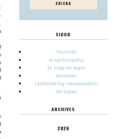
,
-
.
a
SIDOR
t
Startsida
s
Integritetspolicy
s
En fråga om dagen
t
disclaimer
t
Länkbyten/Jag rekommenderar
Om Sajten
A
ARCHIVES
m
t
2026
a