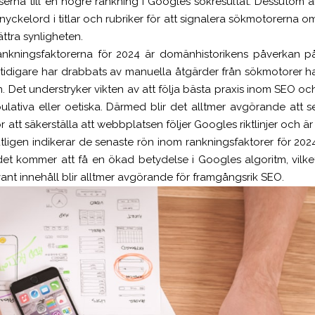
na till en högre rankning i Googles sökresultat. Dessutom ä
nyckelord i titlar och rubriker för att signalera sökmotorerna o
ra synligheten.
ankningsfaktorerna för 2024 är domänhistorikens påverkan p
tidigare har drabbats av manuella åtgärder från sökmotorer h
. Det understryker vikten av att följa bästa praxis inom SEO oc
tiva eller oetiska. Därmed blir det alltmer avgörande att s
r att säkerställa att webbplatsen följer Googles riktlinjer och är 
ligen indikerar de senaste rön inom rankningsfaktorer för 202
det kommer att få en ökad betydelse i Googles algoritm, vilke
vant innehåll blir alltmer avgörande för framgångsrik SEO.