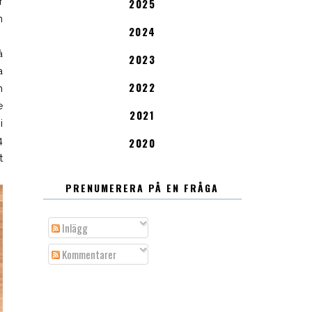
r
2025
m
2024
å
2023
a
2022
h
e
2021
i
4
2020
t
PRENUMERERA PÅ EN FRÅGA
Inlägg
Kommentarer