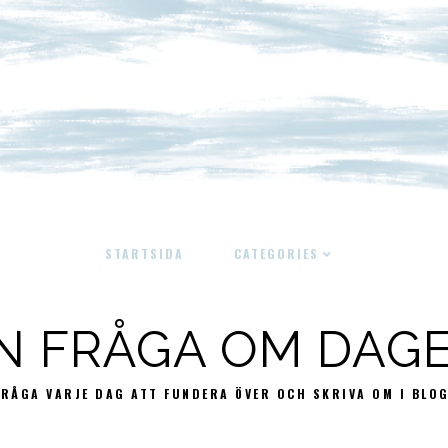
STARTSIDA
CATEGORIES
N FRÅGA OM DAG
FRÅGA VARJE DAG ATT FUNDERA ÖVER OCH SKRIVA OM I BLO