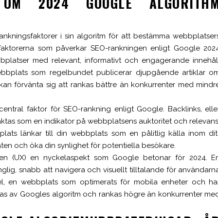
N OM 2024 GOOGLE ALGORITH
kningsfaktorer i sin algoritm för att bestämma webbplatser
e faktorerna som påverkar SEO-rankningen enligt Google 202
ebbplatser med relevant, informativt och engagerande innehål
webbplats som regelbundet publicerar djupgående artiklar o
an förvänta sig att rankas bättre än konkurrenter med mindr
central faktor för SEO-rankning enligt Google. Backlinks, elle
raktas som en indikator på webbplatsens auktoritet och relevans
ts länkar till din webbplats som en pålitlig källa inom dit
aten och öka din synlighet för potentiella besökare.
sen (UX) en nyckelaspekt som Google betonar för 2024. E
glig, snabb att navigera och visuellt tilltalande för användarn
pel, en webbplats som optimerats för mobila enheter och ha
nas av Googles algoritm och rankas högre än konkurrenter me