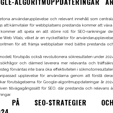
GLE-ALGORITMUPPDATERINGAR Å
 betona användarupplevelse och relevant innehåll som central
ägs att kärnvitaler för webbplatsens prestanda kommer att växa 
 kommer att spela en allt större roll för SEO-rankningar de
Web Vitals, vilket är en nyckelfaktor för användarupplevelse
goritmen för att främja webbplatser med bättre prestanda oc
odell förutspås också revolutionera sökresultaten under 202
 sökfrågor och därmed leverera mer relevanta och träffsäkr
steg förväntas inte bara öka effektiviteten i sökmotorresultate
passad upplevelse för användarna genom att förstå dera
ar förutsägelserna för Google-algoritmuppdateringar år 202
ven tillvägagångssätt för SEO, där prestanda och relevans ä
ingar.
AN PÅ SEO-STRATEGIER OC
024