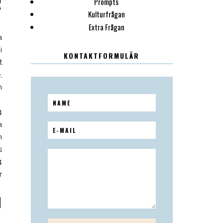
R
Prompts
Kulturfrågan
Extra Frågan
a
i
KONTAKTFORMULÄR
t
,
h
4
a
n
s
4
r
H