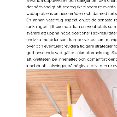
användarupplevelsen och därigenom öka chanser
det nödvändigt att strategiskt placera relevanta 
webbplatsens ämnesområden och därmed förbätt
En annan väsentlig aspekt enligt de senaste r
rankningen. Till exempel kan en webbplats som 
svårare att uppnå höga positioner i sökresultaten
undvika metoder som kan betraktas som manipula
över och eventuellt revidera tidigare strategier fö
gott anseende vad gäller sökmotorrankning. Slut
att kvaliteten på innehållet och domänförtroen
innebär att satsningar på högkvalitativt och rele