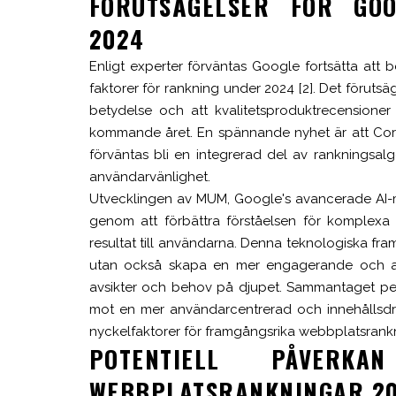
FÖRUTSÄGELSER FÖR GOO
2024
Enligt experter förväntas Google fortsätta att
faktorer för rankning under 2024 [2]. Det föruts
betydelse och att kvalitetsproduktrecensioner
kommande året. En spännande nyhet är att Core 
förväntas bli en integrerad del av rankningsal
användarvänlighet.
Utvecklingen av MUM, Google's avancerade AI-m
genom att förbättra förståelsen för komplexa
resultat till användarna. Denna teknologiska fram
utan också skapa en mer engagerande och an
avsikter och behov på djupet. Sammantaget pek
mot en mer användarcentrerad och innehållsdri
nyckelfaktorer för framgångsrika webbplatsrankn
POTENTIELL PÅVERK
WEBBPLATSRANKNINGAR 2