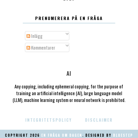
PRENUMERERA PÅ EN FRÅGA
Inlägg
Kommentarer
AI
Any copying, including ephemeral copying, for the purpose of
training an artificial intelligence (AI), large language model
(LLM), machine learning system or neural network is prohibited.
INTEGRITETSPOLICY
DISCLAIMER
COPYRIGHT
2026
EN FRÅGA OM DAGEN
. DESIGNED BY
BLUESTEP