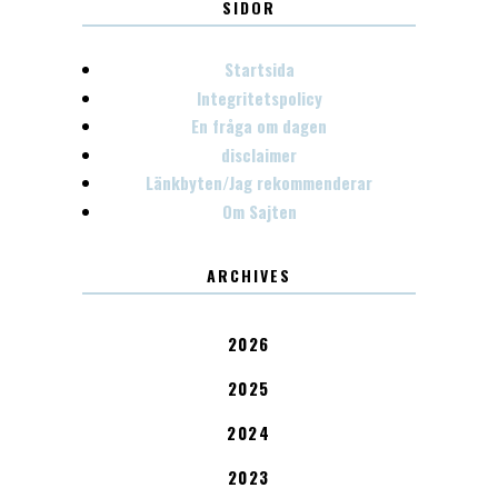
SIDOR
Startsida
Integritetspolicy
En fråga om dagen
disclaimer
Länkbyten/Jag rekommenderar
Om Sajten
ARCHIVES
2026
2025
2024
2023