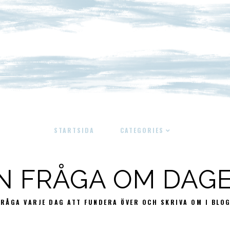
STARTSIDA
CATEGORIES
N FRÅGA OM DAG
FRÅGA VARJE DAG ATT FUNDERA ÖVER OCH SKRIVA OM I BLO