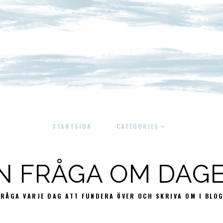
STARTSIDA
CATEGORIES
N FRÅGA OM DAG
FRÅGA VARJE DAG ATT FUNDERA ÖVER OCH SKRIVA OM I BLO