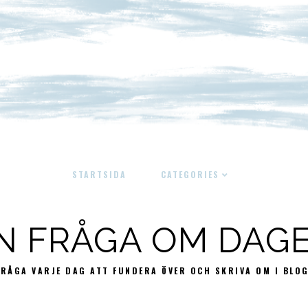
STARTSIDA
CATEGORIES
N FRÅGA OM DAG
FRÅGA VARJE DAG ATT FUNDERA ÖVER OCH SKRIVA OM I BLO