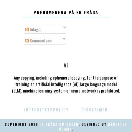
PRENUMERERA PÅ EN FRÅGA
Inlägg
Kommentarer
AI
Any copying, including ephemeral copying, for the purpose of
training an artificial intelligence (AI), large language model
(LLM), machine learning system or neural network is prohibited.
INTEGRITETSPOLICY
DISCLAIMER
COPYRIGHT
2026
EN FRÅGA OM DAGEN
. DESIGNED BY
BLUESTEP
WOMAN
.