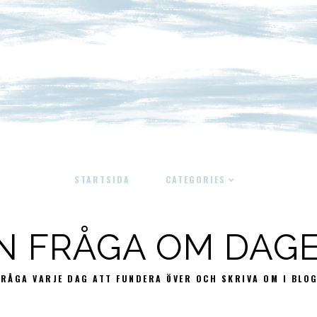
STARTSIDA
CATEGORIES
N FRÅGA OM DAG
FRÅGA VARJE DAG ATT FUNDERA ÖVER OCH SKRIVA OM I BLO