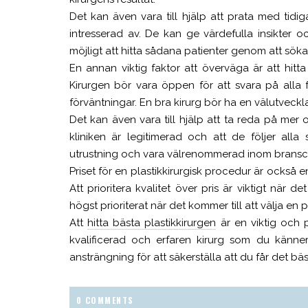
Det kan även vara till hjälp att prata med ti
intresserad av. De kan ge värdefulla insikter 
möjligt att hitta sådana patienter genom att sök
En annan viktig faktor att överväga är att hit
Kirurgen bör vara öppen för att svara på alla f
förväntningar. En bra kirurg bör ha en välutvec
Det kan även vara till hjälp att ta reda på mer o
kliniken är legitimerad och att de följer alla
utrustning och vara välrenommerad inom bransc
Priset för en plastikkirurgisk procedur är också 
Att prioritera kvalitet över pris är viktigt när de
högst prioriterat när det kommer till att välja en p
Att
hitta bästa plastikkirurgen
är en viktig och p
kvalificerad och erfaren kirurg som du känne
ansträngning för att säkerställa att du får det bäs
0 COMMENTS