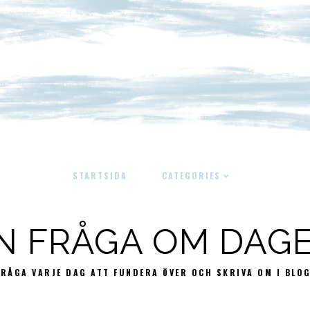
STARTSIDA
CATEGORIES
N FRÅGA OM DAG
FRÅGA VARJE DAG ATT FUNDERA ÖVER OCH SKRIVA OM I BLO