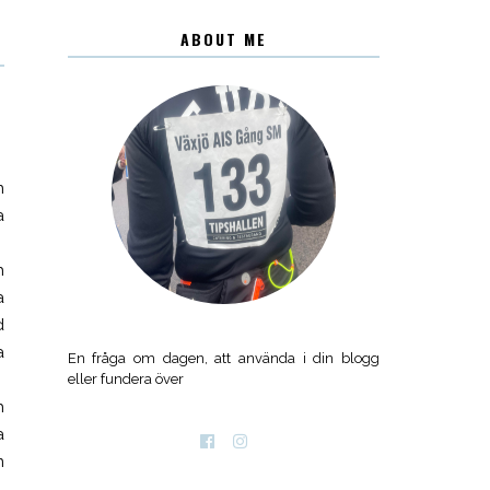
ABOUT ME
n
a
h
a
d
a
En fråga om dagen, att använda i din blogg
eller fundera över
h
a
m