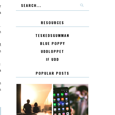
r
a
RESOURCES
.
h
TESKEDSGUMMAN
BLUE POPPY
t
UDDLOPPET
n
IF UDD
.
a
POPULAR POSTS
n
h
KONTAKT
KONTAKTLISTA