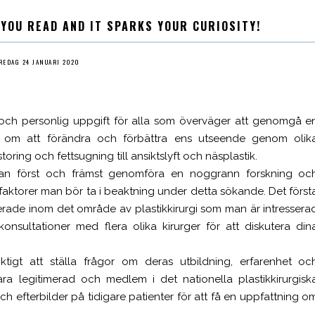
 YOU READ AND IT SPARKS YOUR CURIOSITY!
REDAG 24 JANUARI 2020
ig och personlig uppgift för alla som överväger att genomgå e
dlar om att förändra och förbättra ens utseende genom olik
toring och fettsugning till ansiktslyft och näsplastik.
 man först och främst genomföra en noggrann forskning oc
ra faktorer man bör ta i beaktning under detta sökande. Det först
iserade inom det område av plastikkirurgi som man är intressera
nsultationer med flera olika kirurger för att diskutera din
tigt att ställa frågor om deras utbildning, erfarenhet oc
ara legitimerad och medlem i det nationella plastikkirurgisk
h efterbilder på tidigare patienter för att få en uppfattning o