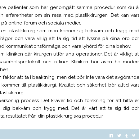
digare patienter som har genomgått samma procedur som du ä
och erfarenheter om sin resa med plastikkirurgen. Det kan var
a på online-forum och sociala medier.
ta en plastikkirurg som man känner sig bekväm och trygg med
rågor och vara villig att ta sig tid att lyssna på dina oro oc
klad kommunikationsförmåga och vara lyhörd för dina behov.
m kliniken där kirurgen utför sina operationer. Det är viktigt at
 säkerhetsprotokoll och rutiner. Kliniken bör även ha moder
hen.
en faktor att ta i beaktning, men det bör inte vara det avgörande
t kommer till plastikkirurgi. Kvalitet och säkerhet bör alltid var
lastikkirurg.
ersonlig process. Det kräver tid och forskning för att hitta e
r dig bekväm och trygg med. Det är värt att ta sig tid oc
ta resultatet från din plastikkirurgiska procedur.