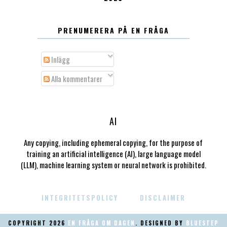
PRENUMERERA PÅ EN FRÅGA
Inlägg
Alla kommentarer
AI
Any copying, including ephemeral copying, for the purpose of
training an artificial intelligence (AI), large language model
(LLM), machine learning system or neural network is prohibited.
INTEGRITETSPOLICY
DISCLAIMER
COPYRIGHT
2026
EN FRÅGA OM DAGEN
. DESIGNED BY
BLUESTEP